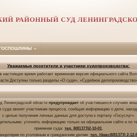
ИЙ РАЙОННЫЙ СУД ЛЕНИНГРАДСК
 ГОСПОШЛИНЫ
Уважаемые посетители и участники судопроизводства:
в настоящее время работает временная версия официального сайта Вол
ласти.Доступны только разделы «О суде», «Судебное делопроизводство»
д Ленинградской области
предупреждает
об участившихся случаях мош
в суда звонят участникам процесса, сообщая информацию о деле, нахо
с целью получения личных данных для доступа к порталу «Госуслуг».
дительными, уточнять информацию только на официальном сайте и по т
приемная суда:
тел. 8(81373)2-10-01
,
анцелярии по уголовным и гражданским делам:
тел.
/факс
8(81373) 2-12-