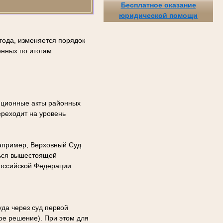
Бесплатное оказание
юридической помощи
года, изменяется порядок
енных по итогам
яционные акты районных
ереходит на уровень
например, Верховный Суд
ться вышестоящей
оссийской Федерации.
да через суд первой
ое решение). При этом для