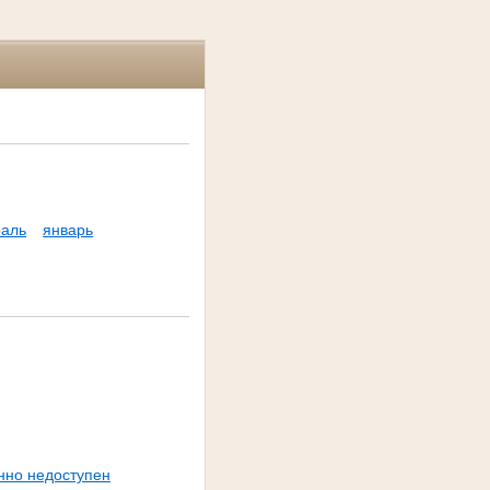
аль
январь
нно недоступен