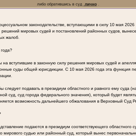
либо обратившись в суд
лично
.
оцессуальном законодательстве, вступающими в силу 10 мая 2026 
 решений мировых судей и постановлений районных судов, вынес
ых жалоб.
 года?
 на вступившие в законную силу решения мировых судей и апелл
ионные суды общей юрисдикции. С 10 мая 2026 года эта функция п
рации.
ы следует подавать в президиум областного и равного ему суда (
тной суд, суд города федерального значения), который будет явля
аняется возможность дальнейшего обжалования в Верховный Суд Р
?
дставление подаются в президиум соответствующего областного су
ого мирового судью или районный суд, который вынес первоначальн