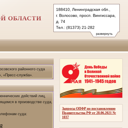
188410, Ленинградская обл.,
г. Волосово, просп. Вингиссара,
ОЙ ОБЛАСТИ
д. 74
Тел.: (81373) 21-282
volosov.lo@sudrf.ru
развернуть
осовского районного суда
, «Пресс-служба».
еннических действий лиц,
дящемся в производстве суда,
Запросы ОПФР по постановлению
Правительства РФ от 28.06.2021 №
елефонам суда:
1037
82