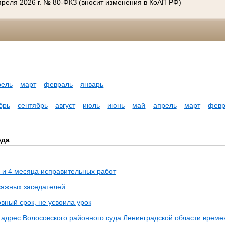
преля 2026 г. № 80-ФКЗ (вносит изменения в КоАП РФ)
рель
март
февраль
январь
брь
сентябрь
август
июль
июнь
май
апрель
март
февр
ода
 и 4 месяца исправительных работ
сяжных заседателей
вный срок, не усвоила урок
 адрес Волосовского районного суда Ленинградской области време