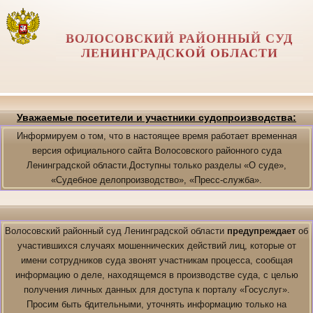
ВОЛОСОВСКИЙ РАЙОННЫЙ СУД
ЛЕНИНГРАДСКОЙ ОБЛАСТИ
Уважаемые посетители и участники судопроизводства:
Информируем о том, что в настоящее время работает временная
версия официального сайта Волосовского районного суда
Ленинградской области.Доступны только разделы «О суде»,
«Судебное делопроизводство», «Пресс-служба».
Волосовский районный суд Ленинградской области
предупреждает
об
участившихся случаях мошеннических действий лиц, которые от
имени сотрудников суда звонят участникам процесса, сообщая
информацию о деле, находящемся в производстве суда, с целью
получения личных данных для доступа к порталу «Госуслуг».
Просим быть бдительными, уточнять информацию только на